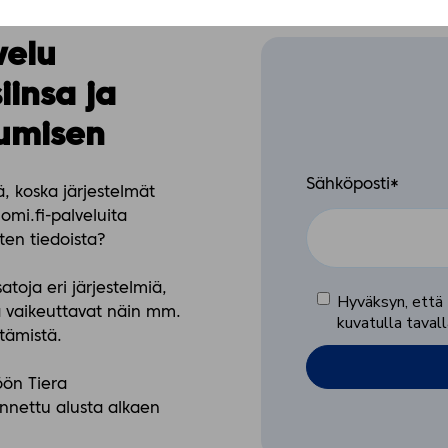
velu
iinsa ja
kumisen
Sähköposti
*
, koska järjestelmät
mi.fi-palveluita
isten tiedoista?
atoja eri
järjestelmiä,
Hyväksyn, että 
a
vaikeuttavat näin mm.
kuvatulla tavall
tämistä.
öön Tiera
ennettu alusta
alkaen