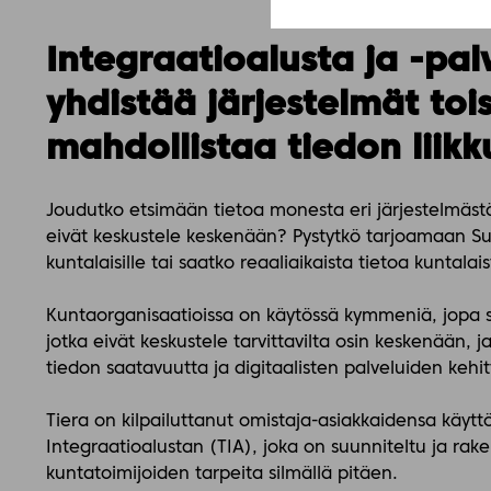
Integraatioalusta ja -pal
yhdistää järjestelmät tois
mahdollistaa tiedon liik
Joudutko etsimään tietoa monesta eri järjestelmästä
eivät keskustele keskenään? Pystytkö tarjoamaan Suo
kuntalaisille tai saatko reaaliaikaista tietoa kuntala
Kuntaorganisaatioissa on käytössä kymmeniä, jopa s
jotka eivät keskustele tarvittavilta osin keskenään, j
tiedon saatavuutta ja digitaalisten palveluiden
kehit
Tiera on kilpailuttanut omistaja-asiakkaidensa käytt
Integraatioalustan (TIA), joka on suunniteltu ja rak
kuntatoimijoiden tarpeita silmällä pitäen.