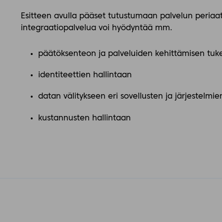
Esitteen avulla pääset tutustumaan palvelun periaatt
integraatiopalvelua voi hyödyntää mm.
päätöksenteon ja palveluiden kehittämisen tuk
identiteettien hallintaan
datan välitykseen eri sovellusten ja järjestelmien
kustannusten hallintaan