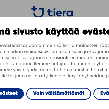
ä sivusto käyttää eväst
västeitä tarjoamamme sisällön ja mainosten räät
isen median ominaisuuksien tukemiseen ja kävijä
lvelut
imiseen. Lisäksi jaamme sosiaalisen median, maino
-alan kumppaneillemme tietoja siitä, miten käytät 
me voivat yhdistää näitä tietoja muihin tietoihin, 
lle tai joita on kerätty, kun olet käyttänyt heidän 
evästeet
Vain välttämättömät
Evä