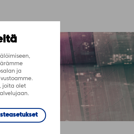
eitä
älöimiseen,
määrämme
salan ja
sivustoamme.
joita olet
palvelujaan.
steasetukset