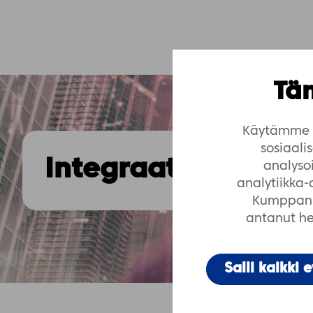
Täm
Käytämme e
sosiaal
Integraatiot ja -pa
analyso
analytiikka
Kumppanim
antanut hei
Salli kaikki 